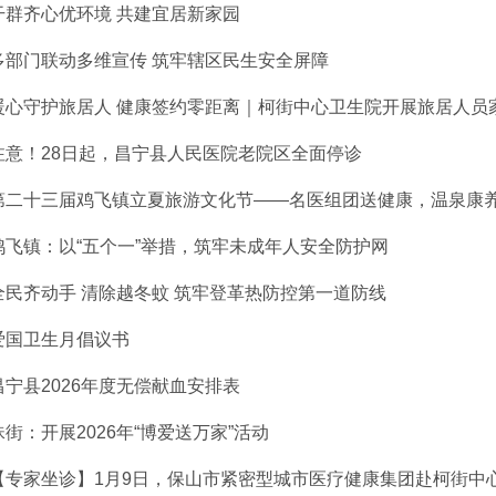
干群齐心优环境 共建宜居新家园
多部门联动多维宣传 筑牢辖区民生安全屏障
暖心守护旅居人 健康签约零距离｜柯街中心卫生院开展旅居人员家庭
注意！28日起，昌宁县人民医院老院区全面停诊
第二十三届鸡飞镇立夏旅游文化节——名医组团送健康，温泉康
鸡飞镇：以“五个一”举措，筑牢未成年人安全防护网
全民齐动手 清除越冬蚊 筑牢登革热防控第一道防线
​爱国卫生月倡议书
昌宁县2026年度无偿献血安排表
珠街：开展2026年“博爱送万家”活动
【专家坐诊】1月9日，保山市紧密型城市医疗健康集团赴柯街中心卫