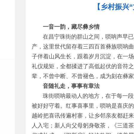
【乡村振兴
一音一韵，藏尽彝乡情
在昌宁珠街的群山之间，唢呐声早已
产，这里世代留存着三四百首彝族唢呐曲
子伴着山风生长，跟着岁月沉淀，在一场
礼仪规矩，全都揉进了高低起伏的音符之
辈，不曾中断、不曾褪色，成为刻在彝家
音随礼走，事事有章法
珠街唢呐最动人的地方，在于每一段
被好好守着。红事喜事里，唢呐是喜庆的
越岭把喜讯传遍村寨，让乡邻亲友都赶来
人入宅；新人向父母躬身敬茶，《三道茶