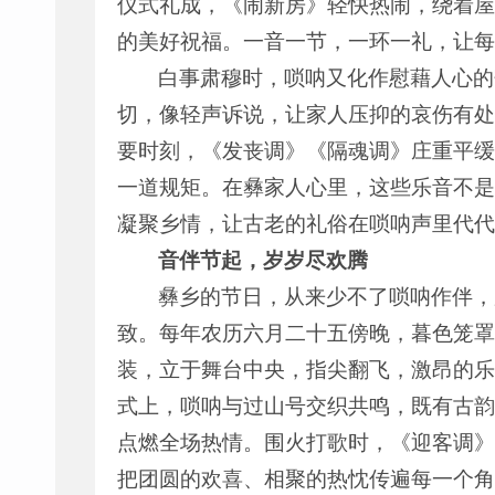
仪式礼成，《闹新房》轻快热闹，绕着屋
的美好祝福。一音一节，一环一礼，让每
白事肃穆时，唢呐又化作慰藉人心的
切，像轻声诉说，让家人压抑的哀伤有处
要时刻，《发丧调》《隔魂调》庄重平缓
一道规矩。在彝家人心里，这些乐音不是
凝聚乡情，让古老的礼俗在唢呐声里代代
音伴节起，岁岁尽欢腾
彝乡的节日，从来少不了唢呐作伴，
致。每年农历六月二十五傍晚，暮色笼罩
装，立于舞台中央，指尖翻飞，激昂的乐
式上，唢呐与过山号交织共鸣，既有古韵
点燃全场热情。围火打歌时，《迎客调》
把团圆的欢喜、相聚的热忱传遍每一个角